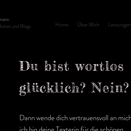
rmann
Home
Über Mich
Leistungen
bsites und Blogs
Du bist wortlos
glücklich? Nein?
Dann wende dich vertrauensvoll an mich
ich bin deine Texterin für die schönen