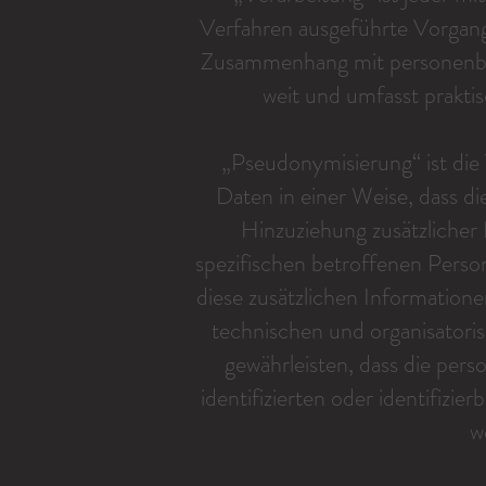
Verfahren ausgeführte Vorgang
Zusammenhang mit personenbez
weit und umfasst prakt
„Pseudonymisierung“ ist di
Daten in einer Weise, dass 
Hinzuziehung zusätzlicher
spezifischen betroffenen Pers
diese zusätzlichen Informatio
technischen und organisator
gewährleisten, dass die per
identifizierten oder identifizi
w