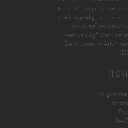
externen Onlinepräsenzen, wie 
(nachfolgend gemeinsam bez
Hinblick auf die verwende
„Verarbeitung“ oder „Verant
Definitionen im Art. 4 d
(D
Verant
voll getexte
Franzis
Ros
0445