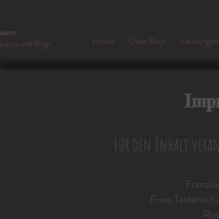
rmann
Home
Über Mich
Leistungen
bsites und Blogs
Imp
Für den Inhalt vera
Franzis
Freie Text
erin f
Ros