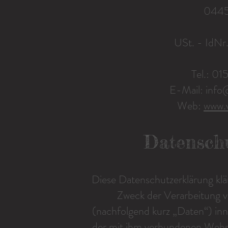
0445
USt. - IdN
Tel.: 0
E-Mail: info
Web:
www.v
Datensch
Diese Datenschutzerklärung klä
Zweck der Verarbeitung 
(nachfolgend kurz „Daten“) in
der mit ihm verbundenen Webse