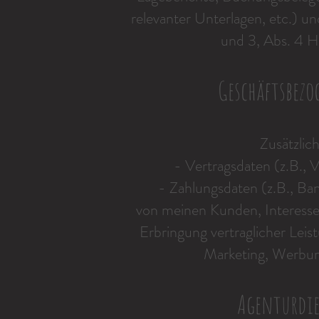
relevanter Unterlagen, etc.) u
und 3, Abs. 4 
Geschäftsbezo
Zusätzlich
- Vertragsdaten (z.B., 
- Zahlungsdaten (z.B., Ba
von meinen Kunden, Interess
Erbringung vertraglicher Lei
Marketing, Werbun
Agenturdi