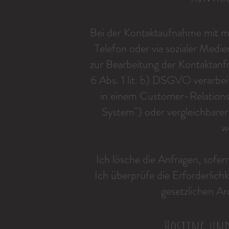
Bei der Kontaktaufnahme mit mi
Telefon oder via sozialer Med
zur Bearbeitung der Kontaktanf
6 Abs. 1 lit. b) DSGVO verarbe
in einem Customer-Relatio
System") oder vergleichbarer
w
Ich lösche die Anfragen, sofern
Ich überprüfe die Erforderlichke
gesetzlichen Ar
Hosting und