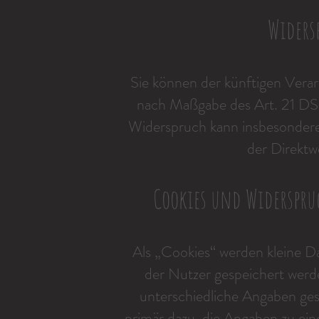
Widers
Sie können der künftigen Vera
nach Maßgabe des Art. 21 DS
Widerspruch kann insbesondere
der Direktw
Cookies und Widerspru
Als „Cookies“ werden kleine D
der Nutzer gespeichert werd
unterschiedliche Angaben ges
primär dazu, die Angaben zu e