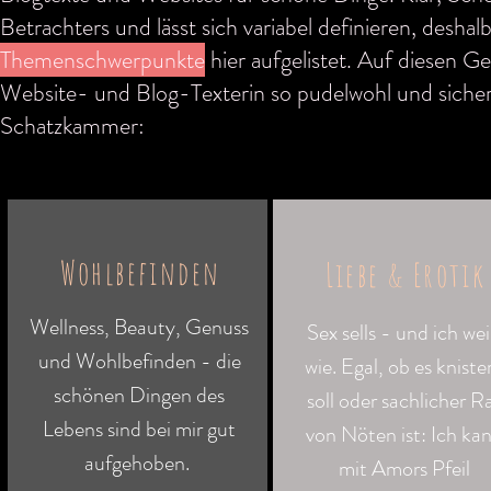
Betrachters und lässt sich variabel definieren, deshal
Themenschwerpunkte
hier aufgelistet. Auf diesen Ge
Website- und Blog-Texterin so pudelwohl und sicher
Schatzkammer:
Wohlbefinden
Liebe & Erotik
Wellness, Beauty, Genuss
Sex sells - und ich we
und Wohlbefinden - die
wie. Egal, ob es kniste
schönen Dingen des
soll oder sachlicher R
Lebens sind bei mir gut
von Nöten ist: Ich ka
aufgehoben.
mit Amors Pfeil